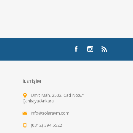
İLETIŞIM
Ümit Mah. 2532. Cad No:6/1
Çankaya/Ankara
info@solaravm.com
(0312) 394 5522