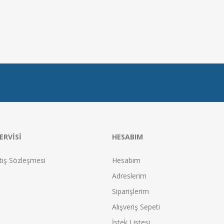
ERVISI
HESABIM
tış Sözleşmesi
Hesabım
Adreslerim
Siparişlerim
Alışveriş Sepeti
İstek Listesi