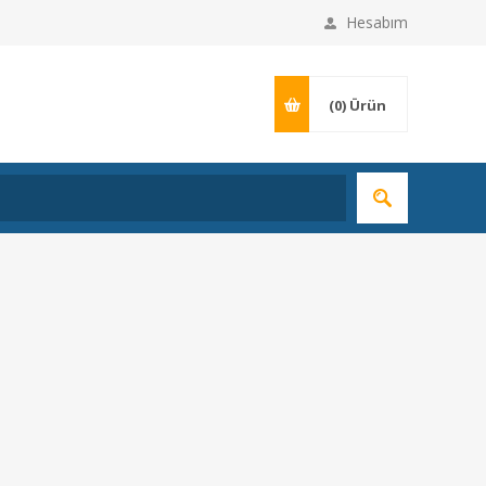
Hesabım
(0)
Ürün