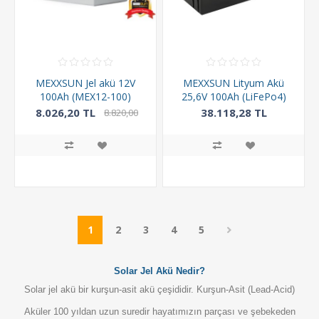
MEXXSUN Jel akü 12V
MEXXSUN Lityum Akü
100Ah (MEX12-100)
25,6V 100Ah (LiFePo4)
2560Wh
8.026,20 TL
38.118,28 TL
8.820,00
TL
1
2
3
4
5
Solar Jel Akü Nedir?
Solar jel akü
bir kurşun-asit akü çeşididir. Kurşun-Asit (Lead-Acid)
Aküler 100 yıldan uzun suredir hayatımızın parçası ve şebekeden