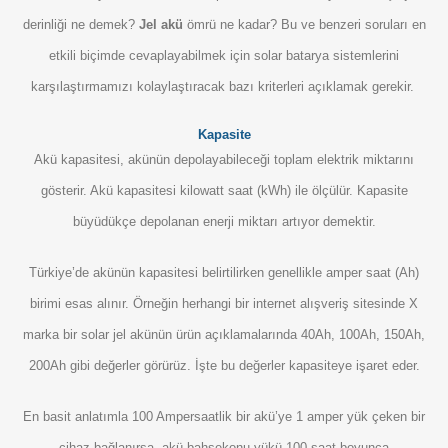
derinliği ne demek?
Jel akü
ömrü ne kadar? Bu ve benzeri soruları en
etkili biçimde cevaplayabilmek için solar batarya sistemlerini
karşılaştırmamızı kolaylaştıracak bazı kriterleri açıklamak gerekir.
Kapasite
Akü kapasitesi, akünün depolayabileceği toplam elektrik miktarını
gösterir. Akü kapasitesi kilowatt saat (kWh) ile ölçülür. Kapasite
büyüdükçe depolanan enerji miktarı artıyor demektir.
Türkiye’de akünün kapasitesi belirtilirken genellikle amper saat (Ah)
birimi esas alınır. Örneğin herhangi bir internet alışveriş sitesinde X
marka bir solar jel akünün ürün açıklamalarında 40Ah, 100Ah, 150Ah,
200Ah gibi değerler görürüz. İşte bu değerler kapasiteye işaret eder.
En basit anlatımla 100 Ampersaatlik bir akü’ye 1 amper yük çeken bir
cihaz bağlanırsa, akü bahsekonu yükü 100 saat boyunca