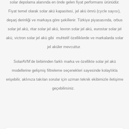
solar depolama alanında en önde gelen fiyat performans ürünüdür.
Fiyat temel olarak solar akü kapasitesi, jel akü ömrü (cycle sayısı),
deşarj derinliği ve markaya göre şekillenir. Türkiye piyasasında,
orbus
solar jel akü
,
ritar solar jel akü
, lexron solar jel akü,
eurostar solar jel
akü
,
victron solar jel akü
gibi muhtelif özelliklerde ve markalarda solar
jel aküler mevcuttur.
SolarAVM’de birbirinden farklı marka ve özellikte solar jel akü
modellerine gelişmiş filtreleme seçenekleri sayesinde kolaylıkla
erişebilir, aklınıza takılan sorular için uzman teknik ekibimizle iletişime
geçebilirsiniz.