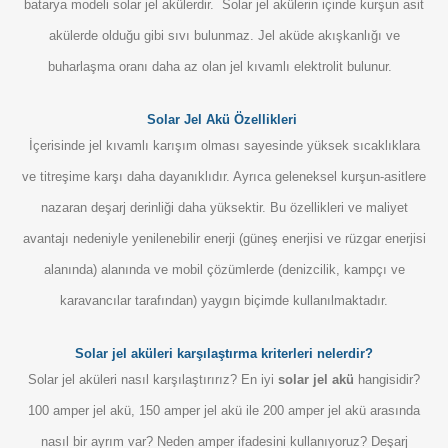
batarya modeli solar jel akülerdir. Solar jel akülerin içinde kurşun asit
akülerde olduğu gibi sıvı bulunmaz. Jel aküde akışkanlığı ve
buharlaşma oranı daha az olan jel kıvamlı elektrolit bulunur.
Solar Jel Akü Özellikleri
İçerisinde jel kıvamlı karışım olması sayesinde yüksek sıcaklıklara
ve titreşime karşı daha dayanıklıdır. Ayrıca geleneksel kurşun-asitlere
nazaran deşarj derinliği daha yüksektir. Bu özellikleri ve maliyet
avantajı nedeniyle yenilenebilir enerji (güneş enerjisi ve rüzgar enerjisi
alanında) alanında ve mobil çözümlerde (denizcilik, kampçı ve
karavancılar tarafından) yaygın biçimde kullanılmaktadır.
Solar jel aküleri karşılaştırma kriterleri nelerdir?
Solar jel aküleri nasıl karşılaştırırız?
En iyi
solar jel akü
hangisidir?
100 amper jel akü, 150 amper jel akü ile 200 amper jel akü arasında
nasıl bir ayrım var? Neden amper ifadesini kullanıyoruz? Deşarj