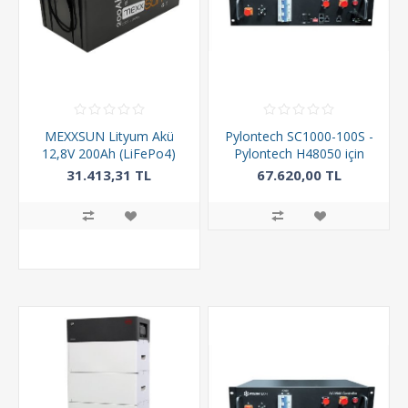
MEXXSUN Lityum Akü
Pylontech SC1000-100S -
12,8V 200Ah (LiFePo4)
Pylontech H48050 için
2560Wh
BMS
31.413,31 TL
67.620,00 TL