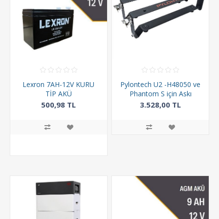
Lexron 7AH-12V KURU
Pylontech U2 -H48050 ve
TİP AKÜ
Phantom S için Askı
Aparatı
500,98 TL
3.528,00 TL