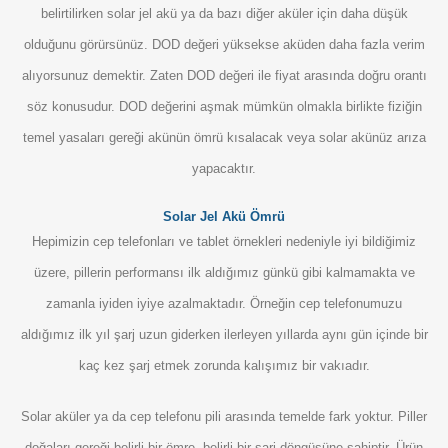
belirtilirken solar jel akü ya da bazı diğer aküler için daha düşük
olduğunu görürsünüz. DOD değeri yüksekse aküden daha fazla verim
alıyorsunuz demektir. Zaten DOD değeri ile fiyat arasında doğru orantı
söz konusudur. DOD değerini aşmak mümkün olmakla birlikte fiziğin
temel yasaları gereği akünün ömrü kısalacak veya solar akünüz arıza
yapacaktır.
Solar Jel Akü Ömrü
Hepimizin cep telefonları ve tablet örnekleri nedeniyle iyi bildiğimiz
üzere, pillerin performansı ilk aldığımız günkü gibi kalmamakta ve
zamanla iyiden iyiye azalmaktadır. Örneğin cep telefonumuzu
aldığımız ilk yıl şarj uzun giderken ilerleyen yıllarda aynı gün içinde bir
kaç kez şarj etmek zorunda kalışımız bir vakıadır.
Solar aküler ya da cep telefonu pili arasında temelde fark yoktur. Piller
doğaları gereği belirli bir ömre, belirli bir şarj döngüsüne sahiptir. Ürün