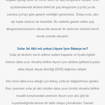
açıklamalarında akülere belirli bir şarj döngüsüne (cycle) ya da
zamana (yıl/ay) göre garanti verildiğini görürsünüz. Dolayısıyla, akü
tipi kadar üreticisi de önemlidir. Bu nedenle garanti edilen şarj
döngüsünün/zamanın arkasında duracak bir üreticinin ürününü tercih
etmek yerinde olacaktır.
Solar Jel Akü mü yoksa Lityum İyon Batarya mı?
Solar jel akülerin tercih edilme nedeni kapasite ve fiyatla ilgilidir.
Görece daha ucuz olmakla birlikte
lityum iyon akülere
(pillere) kıyasla
daha düşük deşarj derinliği (DOD) değerine sahiptir.
Akü ömrü daha kısa olduğu için birkaç yılda bir değiştirilmesi gerekir.
Bazı premium solar jel akü ürünleri daha uzun ömürlü olmakta birlikte
muadili konumundaki premium
lityum iyon akü (pil) ile
kıyaslandığında
benzer bir tablo ortaya çıkmaktadır. Garanti