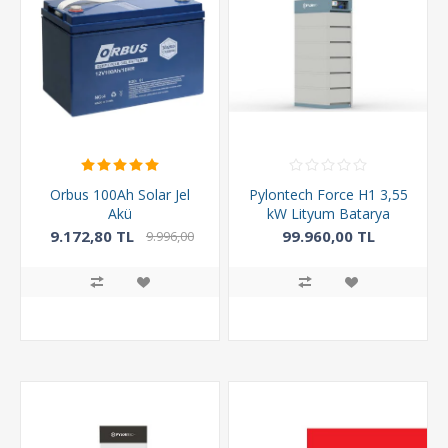
Orbus 100Ah Solar Jel
Pylontech Force H1 3,55
Akü
kW Lityum Batarya
9.172,80 TL
99.960,00 TL
9.996,00
TL
126.420,00 TL