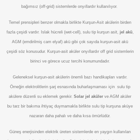
bağımsız (off-grid) sistemlerde onyıllardır kullanılıyor.
Temel prensipleri benzer olmakla birlikte Kurşun-Asit akülerin birden
fazla çeşidi vardır. Islak hücreli (wet-cell), sulu tip kurşun asit,
jel akü
,
AGM (emdirilmiş cam elyaf) akü gibi çok sayıda kurşun-asit akü
çeşidi söz konusudur. Kurşun-asit aküler onyıllardır off grid sistemlerin
birinci ve görece ucuz tercihi konumundadır.
Geleneksel kurşun-asit akülerin önemli bazı handikapları vardır.
Örneğin elektrolitlerin şarj esnasında buharlaşmaması için sulu tip
akülere düzenli su eklemek gerekir.
Solar jel aküler
ve AGM aküler
bu tarz bir bakıma ihtiyaç duymamakla birlikte sulu tip kurşuna aküye
nazaran daha pahalı ve daha kısa ömürlüdür.
Güneş enerjisinden elektrik üreten sistemlerde en yaygın kullanılan