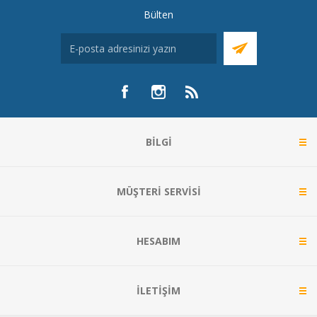
Bülten
BILGI
MÜŞTERI SERVISI
HESABIM
İLETIŞIM