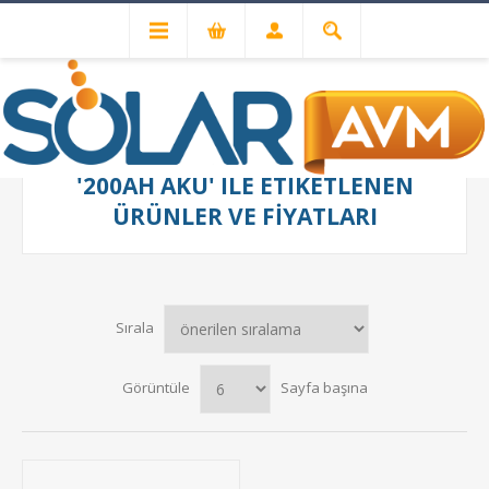
'200AH AKÜ' ILE ETIKETLENEN
ÜRÜNLER VE FIYATLARI
Sırala
Görüntüle
Sayfa başına