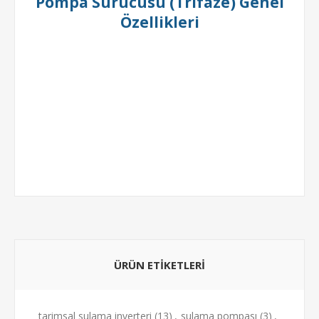
Pompa Sürücüsü (Trifaze) Genel
Özellikleri
ÜRÜN ETIKETLERI
tarimsal sulama inverteri
(13)
,
sulama pompası
(3)
,