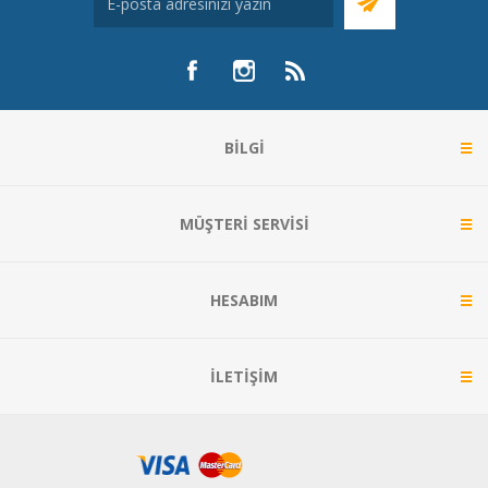
BILGI
MÜŞTERI SERVISI
HESABIM
İLETIŞIM