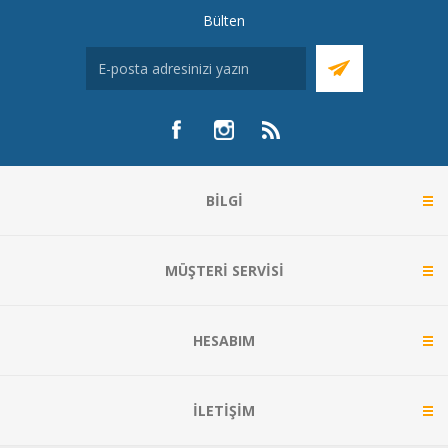
Bülten
BILGI
MÜŞTERI SERVISI
HESABIM
İLETIŞIM