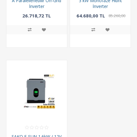
A Paralellenebilir Off-Grid
3 kW Monofaze Hibrit
İnverter
İnverter
26.718,72 TL
64.680,00 TL
85.260,00
TL
SAKO E-SUN 1.6kW / 12V