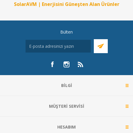
SolarAVM | Enerjisini Güneşten Alan Ürünler
Bülten
BILGI
MÜŞTERI SERVISI
HESABIM