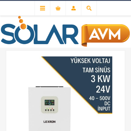
3KW HV MPPT 40-500 PV INPUT AKILLI İNVERTER