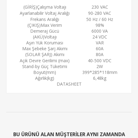
(GİRİŞ)Çalışma Voltajı
230 VAC
Ayarlanabilir Voltaj Aralığı
90-280 VAC
Frekans Aralığı
50 Hz / 60 Hz
(ÇIKIŞ)Max Verim
98%
Demeraj Gücü
6000 VA
(AKÜ)Voltajı
24 VDC
Aşırı Yük Koruması
VAR
Max Şebeke Şarj Akımı
60A
(SOLAR ŞARJ) Akımı
80A
Açık Devre Gerilimi (max)
40-500 VDC
Stand-by Güç Tüketimi
2W
Boyut(mm)
399*285*118mm
Ağırlık(kg)
6,48kg
DATASHEET
BU ÜRÜNÜ ALAN MÜŞTERILER AYNI ZAMANDA