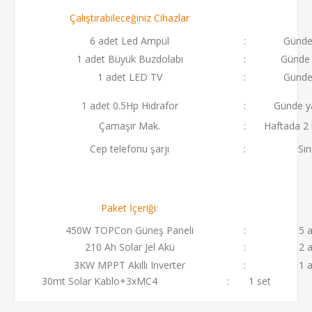
Çalıştırabileceğiniz Cihazlar
6 adet Led Ampül
:
Günde
1 adet Büyük Buzdolabı
:
Günde 
1 adet LED TV
:
Günde
1 adet 0.5Hp Hidrafor
:
Günde y
Çamaşır Mak.
:
Haftada 2
Cep telefonu şarjı
:
Sın
Paket İçeriği:
450W TOPCon Güneş Paneli
:
5 
210 Ah Solar Jel Akü
:
2 
3KW MPPT Akıllı Inverter
:
1 
30mt Solar Kablo+3xMC4 : 1 set