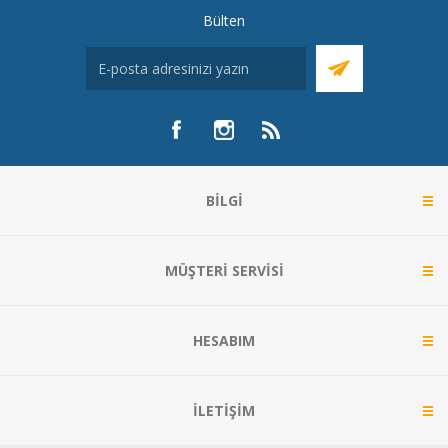
Bülten
BILGI
MÜŞTERI SERVISI
HESABIM
İLETIŞIM