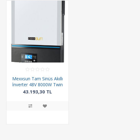
Mexxsun Tam Sinüs Akıllı
İnverter 48V 8000W Twin
(MAX 8000)
43.193,30 TL