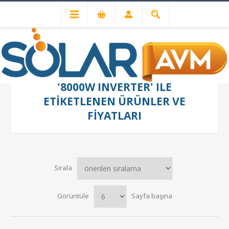
'8000W INVERTER' ILE
ETIKETLENEN ÜRÜNLER VE
FIYATLARI
Sırala
Görüntüle
Sayfa başına