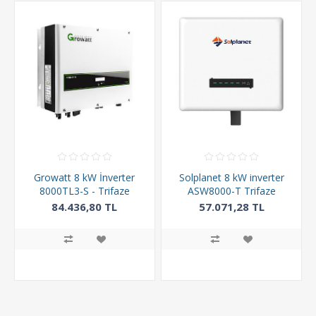
Growatt 8 kW İnverter
Solplanet 8 kW inverter
8000TL3-S - Trifaze
ASW8000-T Trifaze
Ongrid İnverter
84.436,80 TL
57.071,28 TL