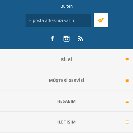
Bülten
BILGI
MÜŞTERI SERVISI
HESABIM
İLETIŞIM