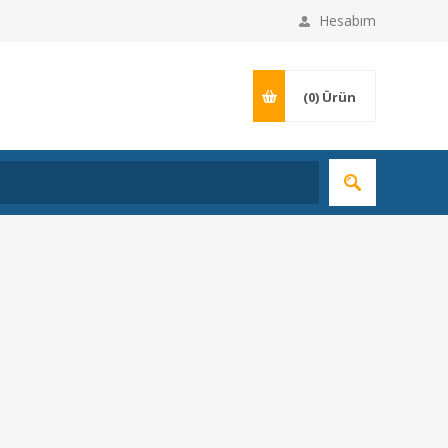
Hesabım
(0)
Ürün