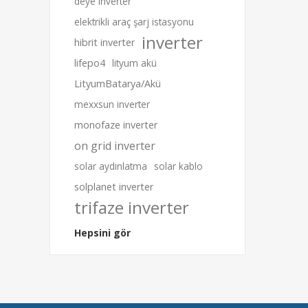
deye inverter
elektrikli araç şarj istasyonu
inverter
hibrit inverter
lifepo4
lityum akü
LityumBatarya/Akü
mexxsun inverter
monofaze inverter
on grid inverter
solar aydınlatma
solar kablo
solplanet inverter
trifaze inverter
Hepsini gör