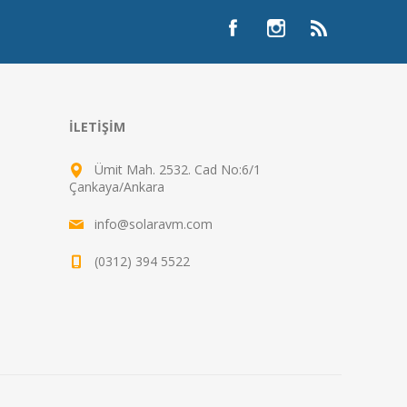
İLETIŞIM
Ümit Mah. 2532. Cad No:6/1
Çankaya/Ankara
info@solaravm.com
(0312) 394 5522