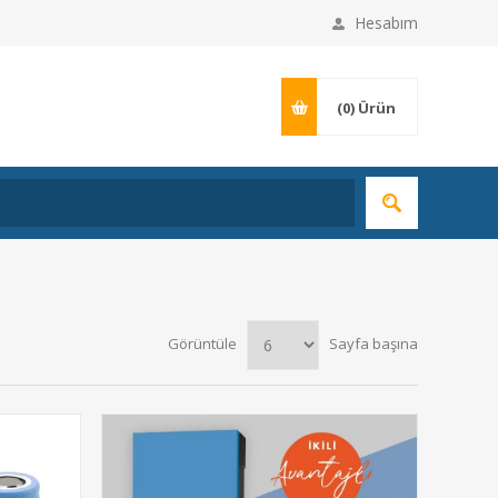
Hesabım
(0)
Ürün
Görüntüle
Sayfa başına