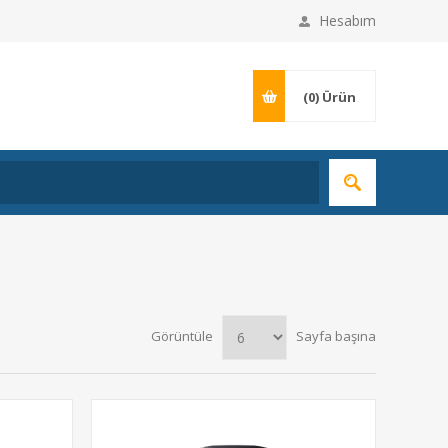
Hesabım
(0)
Ürün
Görüntüle
Sayfa başına