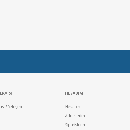
ERVISI
HESABIM
tış Sözleşmesi
Hesabım
Adreslerim
Siparişlerim