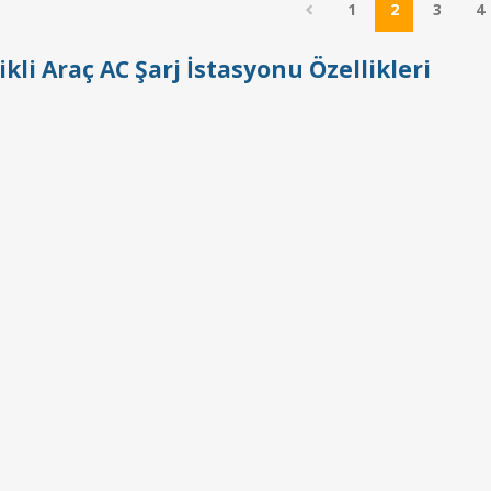
1
2
3
4
ikli Araç AC Şarj İstasyonu Özellikleri