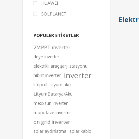
HUAWEI
SOLPLANET
Elektr
POPÜLER ETIKETLER
2MPPT inverter
deye inverter
elektrikli araç şarj istasyonu
inverter
hibrit inverter
lifepo4
lityum akü
LityumBatarya/Akü
mexxsun inverter
monofaze inverter
on grid inverter
solar aydınlatma
solar kablo