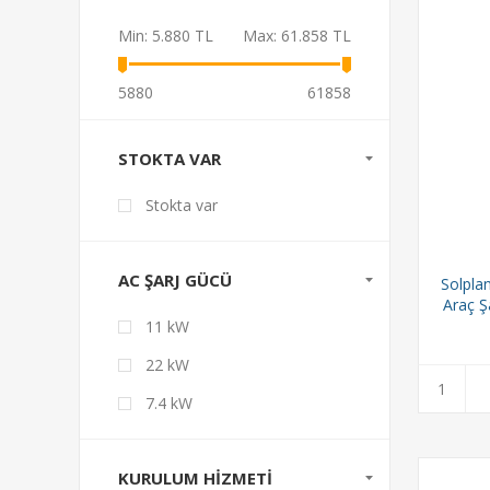
Min:
5.880 TL
Max:
61.858 TL
5880
61858
STOKTA VAR
Stokta var
AC ŞARJ GÜCÜ
Solplan
Araç Ş
11 kW
22 kW
7.4 kW
KURULUM HIZMETI