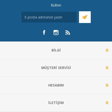
Bülten
BILGI
MÜŞTERI SERVISI
HESABIM
İLETIŞIM