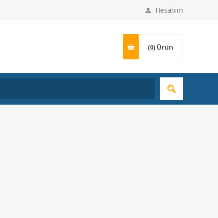
Hesabım
(0)
Ürün