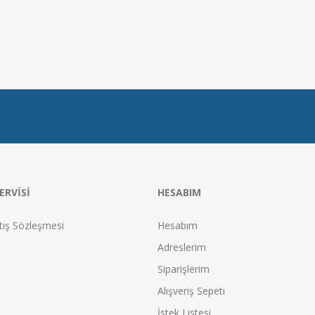
ERVISI
HESABIM
tış Sözleşmesi
Hesabım
Adreslerim
Siparişlerim
Alışveriş Sepeti
İstek Listesi