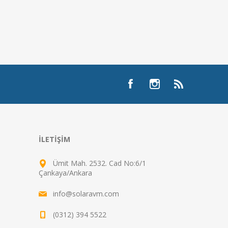
İLETIŞIM
Ümit Mah. 2532. Cad No:6/1
Çankaya/Ankara
info@solaravm.com
(0312) 394 5522