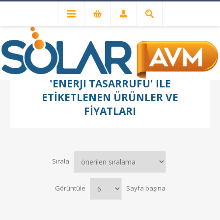
'ENERJI TASARRUFU' ILE
ETIKETLENEN ÜRÜNLER VE
FIYATLARI
Sırala
Görüntüle
Sayfa başına