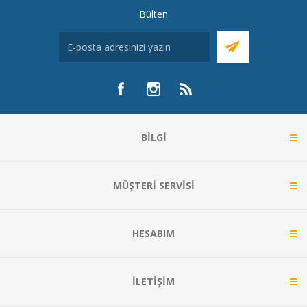
Bülten
BILGI
MÜŞTERI SERVISI
HESABIM
İLETIŞIM