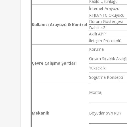
Kablo Uzunluğu
İnternet Arayüzü
RFID/NFC Okuyucu
Durum Göstergesi
Kullanıcı Arayüzü & Kontrol
Dahili 4G
Akıllı APP
İletişim Protokolü
Koruma
Ortam Sıcaklık Aralığ
Çevre Çalışma Şartları
Yükseklik
Soğutma Konsepti
Montaj
Mekanik
Boyutlar (W/H/D)