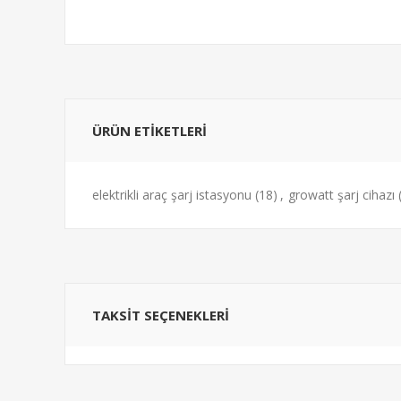
ÜRÜN ETIKETLERI
elektrikli araç şarj istasyonu
(18)
,
growatt şarj cihazı
TAKSIT SEÇENEKLERI