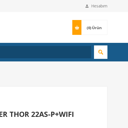
Hesabım
(0)
Ürün
R THOR 22AS-P+WIFI