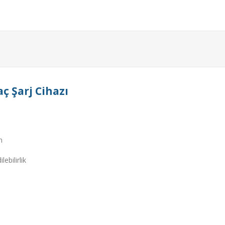
ç Şarj Cihazı
on
lebilirlik