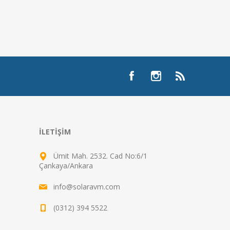
İLETIŞIM
Ümit Mah. 2532. Cad No:6/1
Çankaya/Ankara
info@solaravm.com
(0312) 394 5522