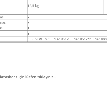
12,5 kg
ası
●
uması
●
sı
●
ı
●
CE (LVD&EMC, EN 61851-1, EN61851-22, EN61000-
tasheet için lütfen tıklayınız...