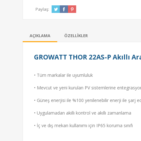
Paylaş:
AÇIKLAMA
ÖZELLIKLER
GROWATT THOR 22AS-P Akıllı Ara
• Tüm markalar ile uyumluluk
• Mevcut ve yeni kurulan PV sistemlerine entegrasy
• Güneş enerjisi ile %100 yenilenebilir enerji ile şarj edi
• Uygulamadan akıllı kontrol ve akıllı zamanlama
• İç ve dış mekan kullanımı için IP65 koruma sınıfı