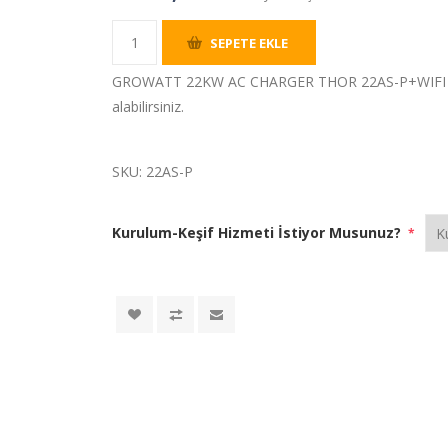
SEPETE EKLE
GROWATT 22KW AC CHARGER THOR 22AS-P+WIFI 22 
alabilirsiniz.
SKU:
22AS-P
Kurulum-Keşif Hizmeti İstiyor Musunuz?
*