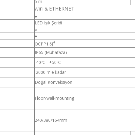
5 m
ETHERNET
WIFI &
●
LED Işık Şeridi
○
●
4
OCPP1.6J
IP65 (Muhafaza)
ı
-40ºC - +50ºC
2000 m'e kadar
Doğal Konveksiyon
Floor/wall-mounting
240/380/164mm