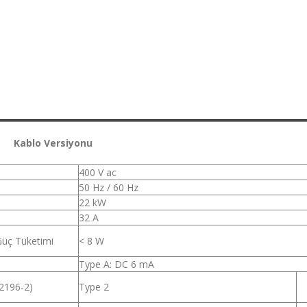
rsiyonu
400 V ac
50 Hz / 60 Hz
22 kW
32 A
üç Tüketimi
< 8 W
Type A: DC 6 mA
62196-2)
Type 2