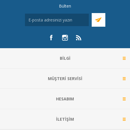
Bülten
BILGI
MÜŞTERI SERVISI
HESABIM
İLETIŞIM