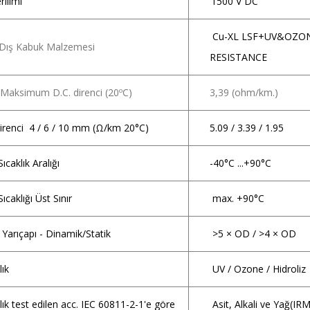
ilimi
1500 V DC
Cu-XL LSF+UV&OZO
- Dış Kabuk Malzemesi
RESISTANCE
n Maksimum D.C. direnci (20ºC)
3,39 (ohm/km.)
Direnci 4 / 6 / 10 mm (Ω/km 20°C)
5.09 / 3.39 / 1.95
ıcaklık Aralığı
-40°C ...+90°C
ıcaklığı Üst Sınır
max. +90°C
Yarıçapı - Dinamik/Statik
>5 × OD / >4 × OD
lık
UV / Ozone / Hidroliz
lık test edilen acc. IEC 60811-2-1'e göre
Asit, Alkali ve Yağ(IR