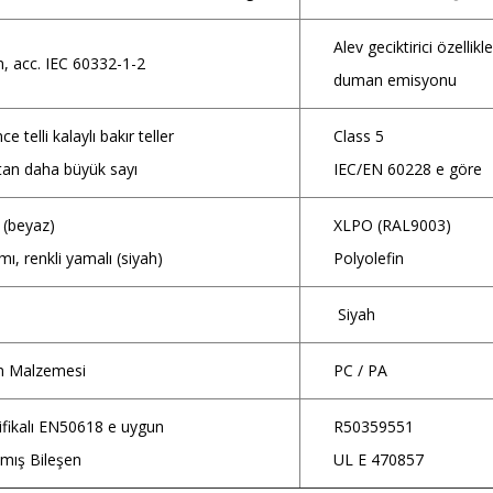
Alev geciktirici özellik
n, acc. IEC 60332-1-2
duman emisyonu
nce telli kalaylı bakır teller
Class 5
tan daha büyük sayı
IEC/EN 60228 e göre
m (beyaz)
XLPO (RAL9003)
tımı, renkli yamalı (siyah)
Polyolefin
i
Siyah
n Malzemesi
PC / PA
ifikalı EN50618 e uygun
R50359551
mış Bileşen
UL E 470857