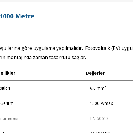
 1000 Metre
oşullarına göre uygulama yapılmalıdır. Fotovoltaik (PV) uygu
lerin montajında zaman tasarrufu sağlar.
llikler
Değerler
itleri
6.0 mm²
Gerilim
1500 V/max.
 numarası
EN 50618