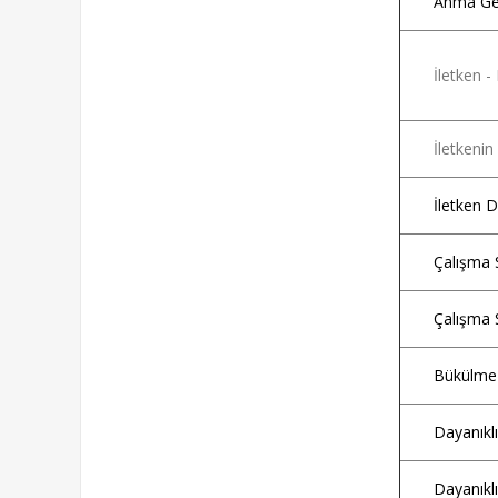
Anma Ger
İletken 
İletkeni
İletken 
Çalışma S
Çalışma S
Bükülme 
Dayanıklı
Dayanıklı