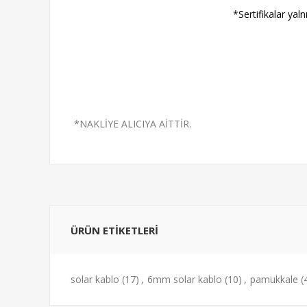
*Sertifikalar yal
*NAKLİYE ALICIYA AİTTİR.
ÜRÜN ETIKETLERI
solar kablo
(17)
,
6mm solar kablo
(10)
,
pamukkale
(