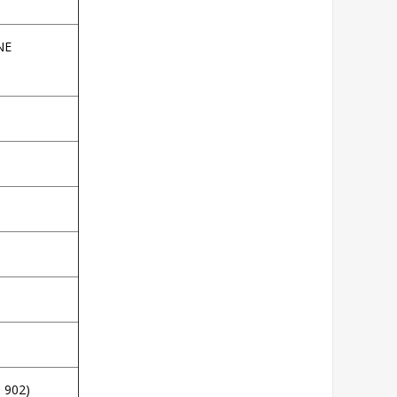
NE
M 902)