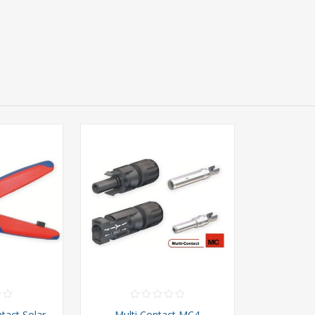
ntact Solar
Multi Contact MC4