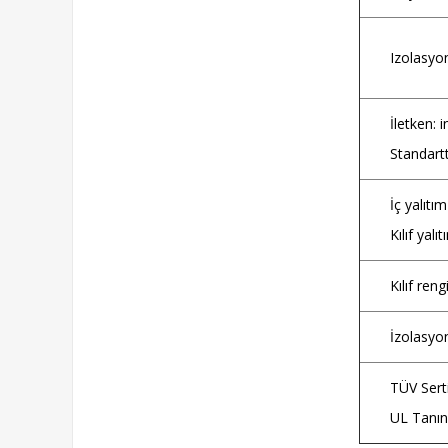
Izolasyo
İletken: i
Standart
İç yalıtı
Kılıf yalı
Kılıf reng
İzolasyo
TÜV Sert
UL Tanın