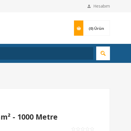
Hesabım
(0)
Ürün
mm² - 1000 Metre