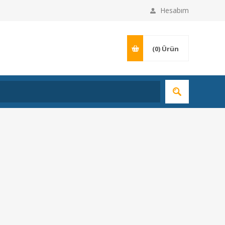
Hesabım
(0)
Ürün