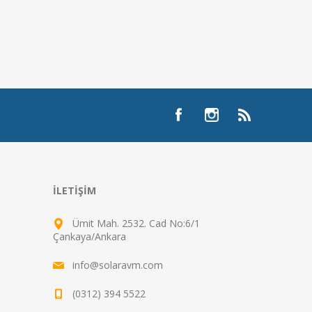
İLETIŞIM
Ümit Mah. 2532. Cad No:6/1
Çankaya/Ankara
info@solaravm.com
(0312) 394 5522