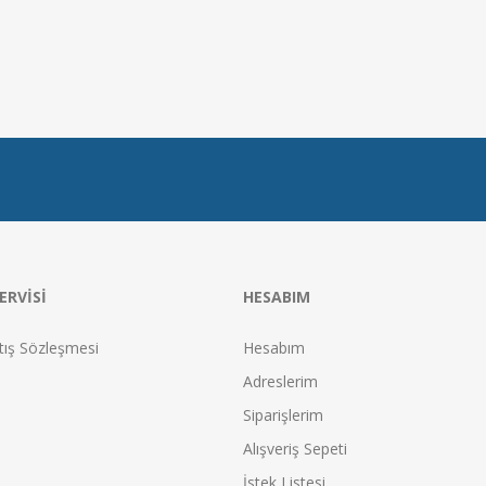
ERVISI
HESABIM
tış Sözleşmesi
Hesabım
Adreslerim
Siparişlerim
Alışveriş Sepeti
İstek Listesi