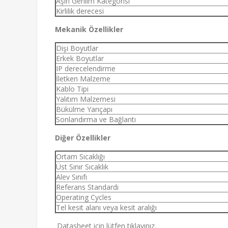
Aşırı Gerilim Kategorisi
Kirlilik derecesi
Mekanik Özellikler
Dişi Boyutlar
Erkek Boyutlar
IP derecelendirme
İletken Malzeme
Kablo Tipi
Yalıtım Malzemesi
Bükülme Yarıçapı
Sonlandırma ve Bağlantı
Diğer Özellikler
Ortam Sıcaklığı
Üst Sınır Sıcaklık
Alev Sınıfı
Referans Standardı
Operating Cycles
Tel kesit alanı veya kesit aralığı
Datasheet için lütfen tıklayınız.