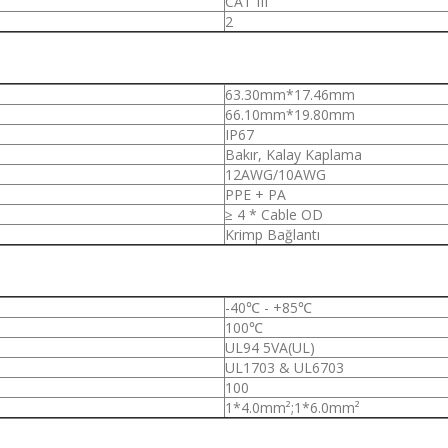
CAT III
2
63.30mm*17.46mm
66.10mm*19.80mm
IP67
Bakır, Kalay Kaplama
12AWG/10AWG
PPE + PA
≥ 4 * Cable OD
Krimp Bağlantı
-40℃
-
+85℃
100℃
UL94 5VA(UL)
UL1703 & UL6703
100
1*4.0mm²;1*6.0mm²