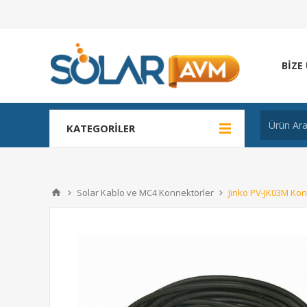
BIZE
KATEGORILER
Solar Kablo ve MC4 Konnektörler
Jinko PV-JK03M Kon