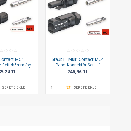
 Contact MC4
Staubli - Multi Contact MC4
 Seti 4/6mm (by
Pano Konnektör Seti - (
Staubli)
ADBP4 + ADSP4 )
35,24 TL
246,96 TL
SEPETE EKLE
SEPETE EKLE