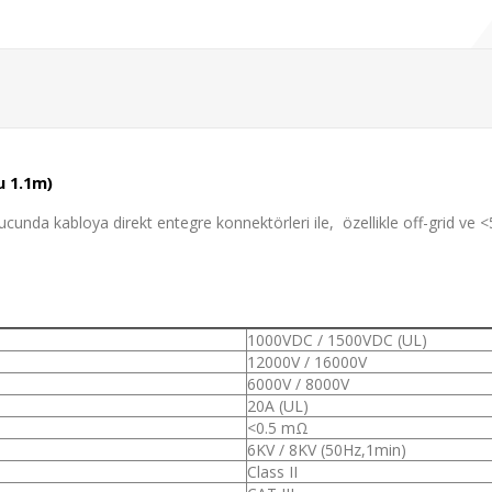
u 1.1m)
unda kabloya direkt entegre konnektörleri ile, özellikle off-grid ve <
1000VDC / 1500VDC (UL)
12000V / 16000V
6000V / 8000V
20A (UL)
<0.5 mΩ
6KV / 8KV (50Hz,1min)
Class II