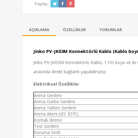
Paylaş:
AÇIKLAMA
ÖZELLIKLER
YORUMLAR
Jinko PV-JK03M Konnektörlü Kablo (Kablo boy
Jinko PV-JK03M Konnektörlü Kablo; 1.1m boyu ve iki uc
arasında direkt bağlantı yapabilirsiniz.
Elektriksel Özellikler
Anma Gerilimi
Anma Darbe Gerilimi
Anma Yalıtım Gerilimi
Anma Akımı (IEC 85℃)
Kontak direnci
Test Gerilimi
Koruma Sınıfı