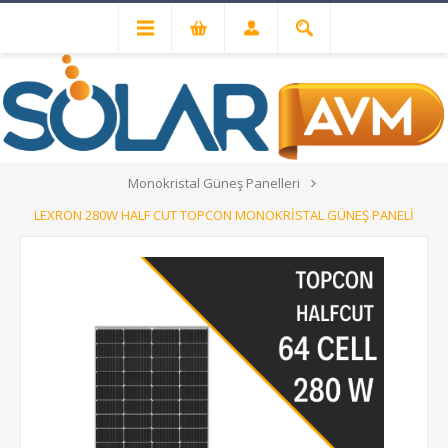
Güneş Paneli Fiyatları ve Modelleri
Monokristal Güneş Panelleri
LEXRON 280W HALF CUT TOPCON MONOKRİSTAL GÜNEŞ PANELİ