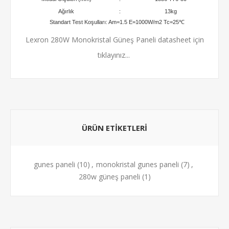
Ağırlık
:
13kg
Standart Test Koşulları: Am=1.5 E=1000W/m2 Tc=25℃
Lexron 280W Monokristal Güneş Paneli datasheet için
tıklayınız...
ÜRÜN ETIKETLERI
gunes paneli
(10)
,
monokristal gunes paneli
(7)
,
280w güneş paneli
(1)