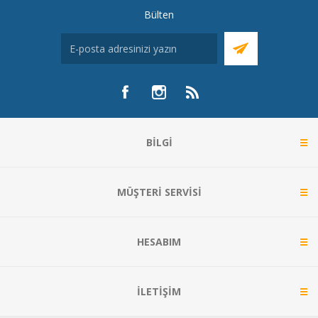
Bülten
BILGI
MÜŞTERI SERVISI
HESABIM
İLETIŞIM