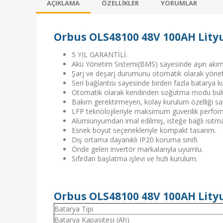
AÇIKLAMA
ÖZELLIKLER
YORUMLAR
Orbus OLS48100 48V 100AH Lityu
5 YIL GARANTİLİ.
Akü Yönetim Sistemi(BMS) sayesinde aşırı akım, a
Şarj ve deşarj durumunu otomatik olarak yönete
Seri bağlantısı sayesinde birden fazla batarya 
Otomatik olarak kendinden soğutma modu bul
Bakım gerektirmeyen, kolay kurulum özelliği saye
LFP teknolojileriyle maksimum güvenlik perfor
Alümiunyumdan imal edilmiş, isteğe bağlı ısıtm
Esnek boyut seçenekleriyle kompakt tasarım.
Dış ortama dayanıklı IP20 koruma sınıfı.
Önde gelen invertör markalarıyla uyumlu.
Sıfırdan başlatma işlevi ve hızlı kurulum.
Orbus OLS48100 48V 100AH Lityu
Batarya Tipi
Batarya Kapasitesi (Ah)