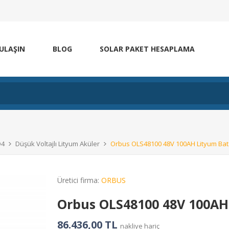
 ULAŞIN
BLOG
SOLAR PAKET HESAPLAMA
O4
Düşük Voltajlı Lityum Aküler
Orbus OLS48100 48V 100AH Lityum Ba
Üretici firma:
ORBUS
Orbus OLS48100 48V 100AH
86.436,00 TL
nakliye hariç