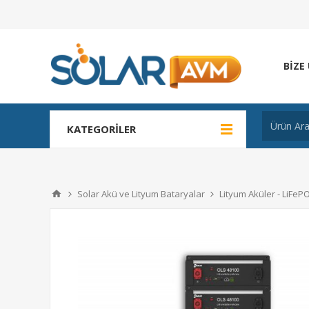
BIZE
KATEGORILER
Solar Akü ve Lityum Bataryalar
Lityum Aküler - LiFeP