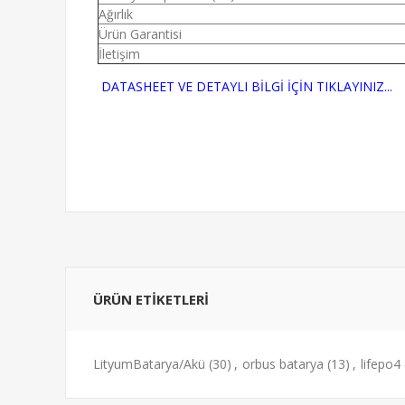
Ağırlık
Ürün Garantisi
İletişim
DATASHEET VE DETAYLI BİLGİ İÇİN TIKLAYINIZ...
ÜRÜN ETIKETLERI
LityumBatarya/Akü
(30)
,
orbus batarya
(13)
,
lifepo4