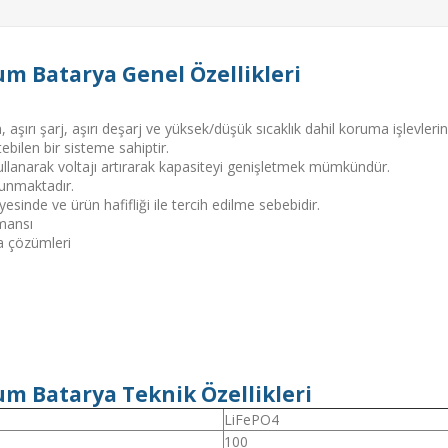
m Batarya Genel Özellikleri
şırı şarj, aşırı deşarj ve yüksek/düşük sıcaklık dahil koruma işlevlerine
bilen bir sisteme sahiptir.
kullanarak voltajı artırarak kapasiteyi genişletmek mümkündür.
unmaktadır.
sinde ve ürün hafifliği ile tercih edilme sebebidir.
mansı
a çözümleri
m Batarya Teknik Özellikleri
LiFePO4
100