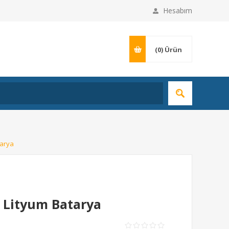
Hesabım
(0)
Ürün
tarya
 Lityum Batarya