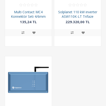
Multi Contact MC4
Solplanet 110 kW inverter
Konnektör Seti 4/6mm
ASW110K-LT Trifaze
(by Staubli)
10MPPT
135,24 TL
229.320,00 TL
235.200,00 TL