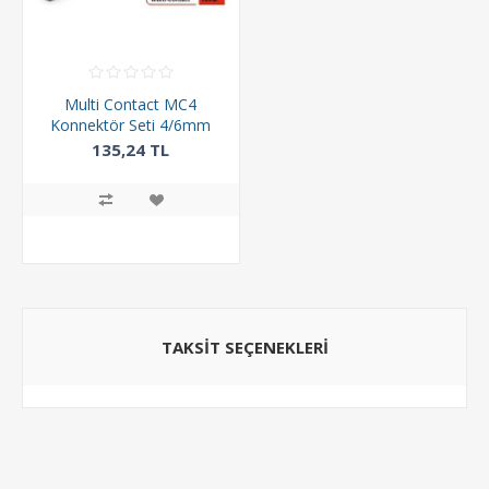
Multi Contact MC4
Konnektör Seti 4/6mm
(by Staubli)
135,24 TL
TAKSIT SEÇENEKLERI