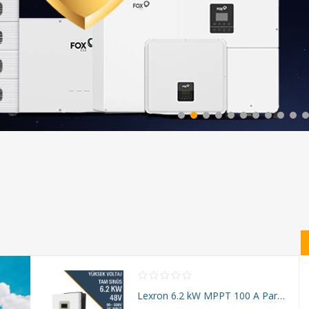
Lexron 6.2 kW MPPT 100 A Paralellenebilir Off-Grid İnverter