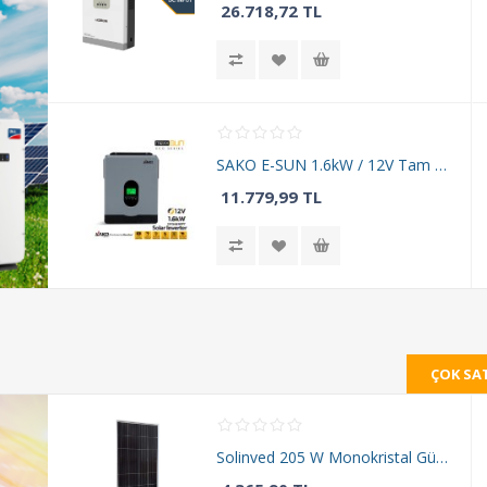
26.718,72 TL
SAKO E-SUN 1.6kW / 12V Tam Sinüs Akıllı İnverter Voc 30-400 VDC
11.779,99 TL
ÇOK SA
Solinved 205 W Monokristal Güneş Paneli