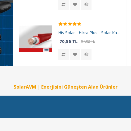
His Solar - Hikra Plus - Solar Kablo Kırmızı - 6 mm² - 1 Metre
70,56 TL
97,02 TL
SolarAVM | Enerjisini Güneşten Alan Ürünler