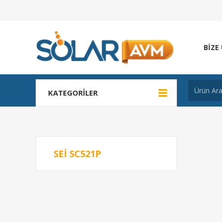
BIZE
KATEGORILER
SEI SC521P