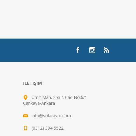
İLETIŞIM
Ümit Mah. 2532. Cad No:6/1
Çankaya/Ankara
info@solaravm.com
(0312) 394 5522