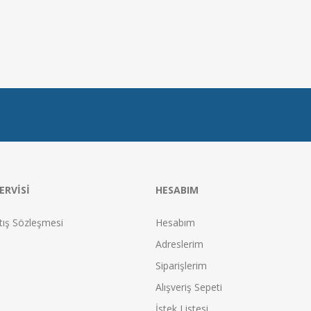
ERVISI
HESABIM
tış Sözleşmesi
Hesabım
Adreslerim
Siparişlerim
Alışveriş Sepeti
İstek Listesi