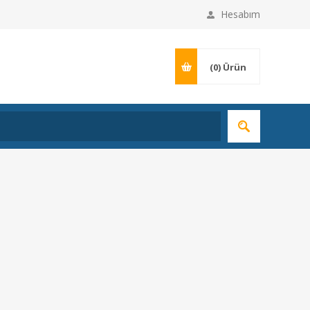
Hesabım
(0)
Ürün