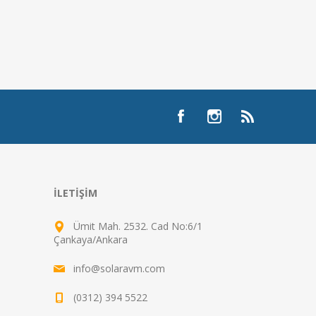
İLETIŞIM
Ümit Mah. 2532. Cad No:6/1
Çankaya/Ankara
info@solaravm.com
(0312) 394 5522