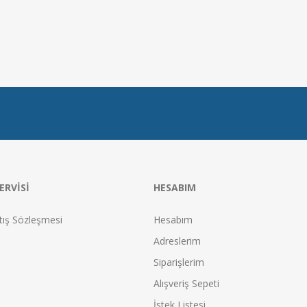
ERVISI
HESABIM
tış Sözleşmesi
Hesabım
Adreslerim
Siparişlerim
Alışveriş Sepeti
İstek Listesi