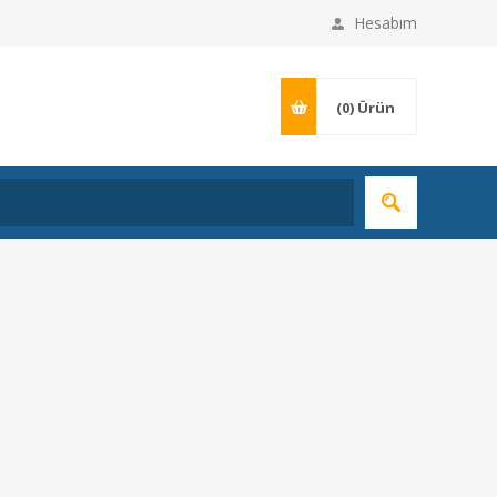
Hesabım
(0)
Ürün