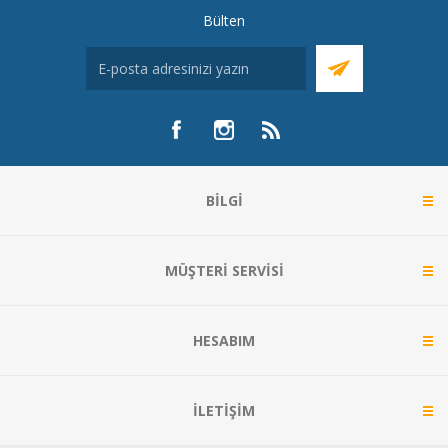
Bülten
BILGI
MÜŞTERI SERVISI
HESABIM
İLETIŞIM