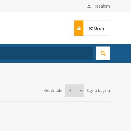
Hesabım
(0)
Ürün
Görüntüle
Sayfa başına