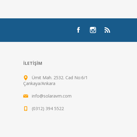
İLETIŞIM
Ümit Mah. 2532. Cad No:6/1
Çankaya/Ankara
info@solaravm.com
(0312) 394 5522