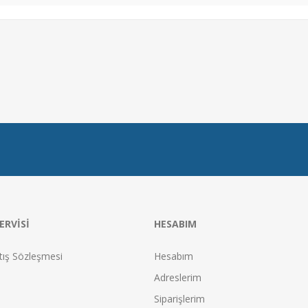
ERVISI
HESABIM
tış Sözleşmesi
Hesabım
Adreslerim
Siparişlerim