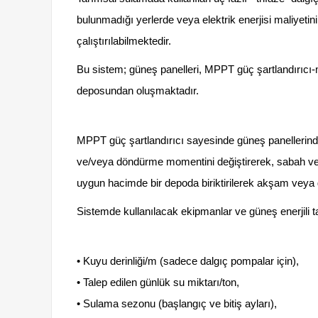
bulunmadığı yerlerde veya elektrik enerjisi maliyet
çalıştırılabilmektedir.
Bu sistem; güneş panelleri, MPPT güç şartlandırıcı-m
deposundan oluşmaktadır.
MPPT güç şartlandırıcı sayesinde güneş panellerinden
ve/veya döndürme momentini değiştirerek, sabah ve 
uygun hacimde bir depoda biriktirilerek akşam veya ge
Sistemde kullanılacak ekipmanlar ve güneş enerjili t
• Kuyu derinliği/m (sadece dalgıç pompalar için),
• Talep edilen günlük su miktarı/ton,
• Sulama sezonu (başlangıç ve bitiş ayları),