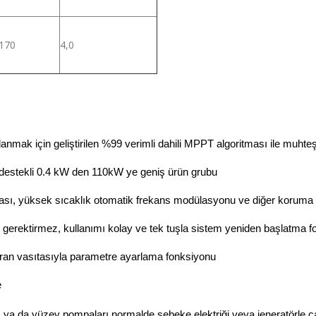
170
4,0
nmak için geliştirilen %99 verimli dahili MPPT algoritması ile muh
destekli 0.4 kW den 110kW ye geniş ürün grubu
, yüksek sıcaklık otomatik frekans modülasyonu ve diğer koruma fon
ı gerektirmez, kullanımı kolay ve tek tuşla sistem yeniden başlatma 
kran vasıtasıyla parametre ayarlama fonksiyonu
e
ıç ya da yüzey pompaları normalde şebeke elektriği veya jeneratörle ça