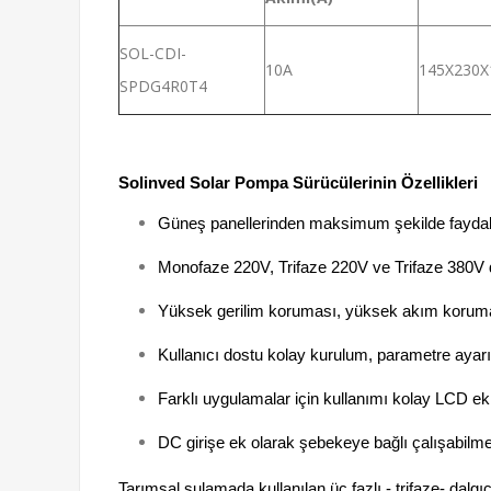
SOL-CDI-
10A
145X230X
SPDG4R0T4
Solinved Solar Pompa Sürücülerinin Özellikleri
Güneş panellerinden maksimum şekilde faydala
Monofaze 220V, Trifaze 220V ve Trifaze 380V 
Yüksek gerilim koruması, yüksek akım koruması
Kullanıcı dostu kolay kurulum, parametre ayar
Farklı uygulamalar için kullanımı kolay LCD e
DC girişe ek olarak şebekeye bağlı çalışabilm
Tarımsal sulamada kullanılan üç fazlı - trifaze- dalg