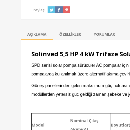
Paylaş:
AÇIKLAMA
ÖZELLIKLER
YORUMLAR
Solinved 5,5 HP 4 kW Trifaze S
SPD serisi solar pompa sürücüler AC pompalar için öz
pompalarda kullanılmak üzere alternatif akıma çeviri
Güneş panellerinden gelen maksimum güç noktasını 
modüllerden yetersiz güç geldiği zaman şebeke ve jen
Nominal Çıkış
Model
Boyutla
Akımı(A)