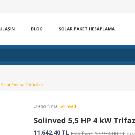
 ULAŞIN
BLOG
SOLAR PAKET HESAPLAMA
ze Solar Pompa Sürücüsü
Üretici firma:
Solinved
Solinved 5,5 HP 4 kW Trif
11.642,40 TL
Eski fiyat:
17.934,00 TL
nakl