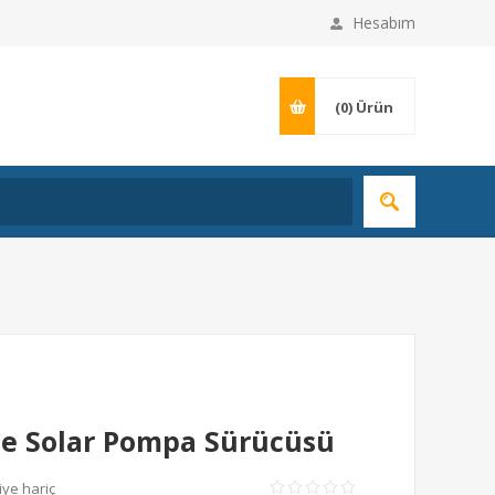
Hesabım
(0)
Ürün
aze Solar Pompa Sürücüsü
iye hariç