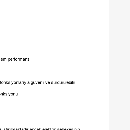
teşem performans
ksiyonlarıyla güvenli ve sürdürülebilir
fonksiyonu
lıştırılmaktadır ancak elektrik şebekesinin