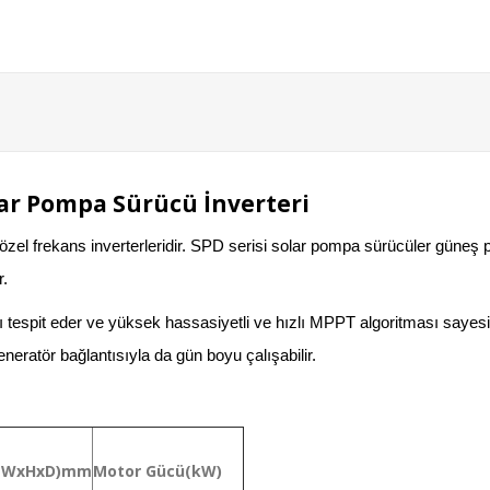
olar Pompa Sürücü İnverteri
el frekans inverterleridir. SPD serisi solar pompa sürücüler güneş pa
r.
tespit eder ve yüksek hassasiyetli ve hızlı MPPT algoritması say
eratör bağlantısıyla da gün boyu çalışabilir.
r(WxHxD)mm
Motor Gücü(kW)