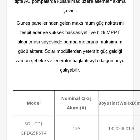
tipte AC pompalarda kullanılmak üzere alternatif akıma
çevirir.
Güneş panellerinden gelen maksimum güç noktasını
tespit eder ve yüksek hassasiyetli ve hızlı MPPT
algoritması sayesinde pompa motoruna maksimum
gücü aktarır. Solar modüllerden yetersiz güç geldiği
zaman şebeke ve jeneratör bağlantısıyla da gün boyu
çalışabilir.
Nominal Çıkış
Model
Boyutlar(WxHxD)
Akımı(A)
SOL-CDI-
13A
145X230X170
SPDG5R5T4