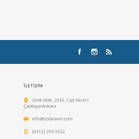
İLETIŞIM
Ümit Mah. 2532. Cad No:6/1
Çankaya/Ankara
info@solaravm.com
(0312) 394 5522