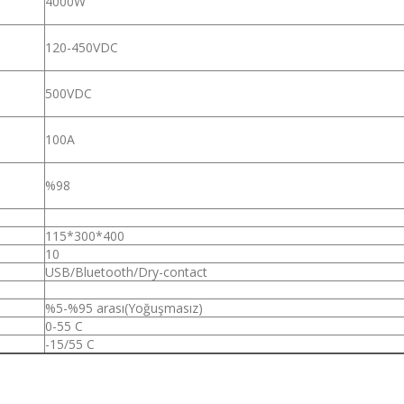
4000W
120-450VDC
500VDC
100A
%98
115*300*400
10
USB/Bluetooth/Dry-contact
%5-%95 arası(Yoğuşmasız)
0-55 C
-15/55 C