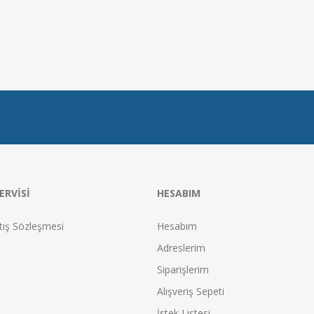
ERVISI
HESABIM
tış Sözleşmesi
Hesabım
Adreslerim
Siparişlerim
Alışveriş Sepeti
İstek Listesi