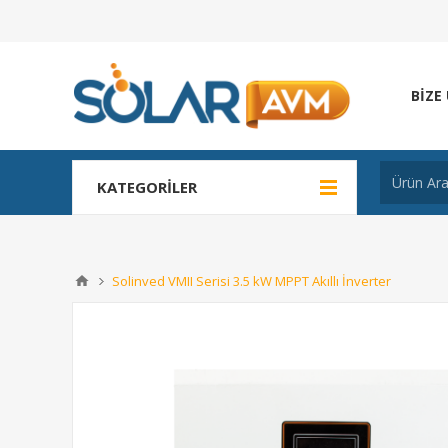
BIZE
KATEGORILER
Solinved VMII Serisi 3.5 kW MPPT Akıllı İnverter