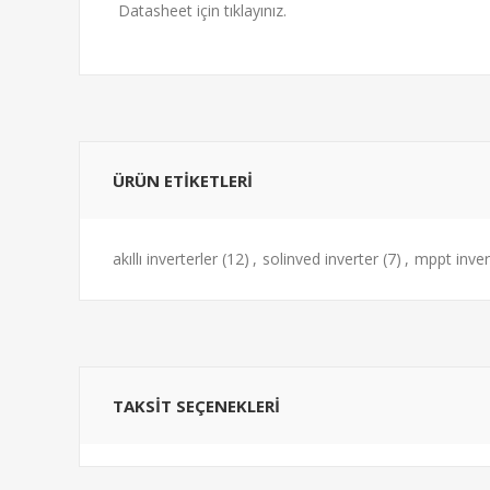
Datasheet için tıklayınız.
ÜRÜN ETIKETLERI
akıllı inverterler
(12)
,
solinved inverter
(7)
,
mppt inver
TAKSIT SEÇENEKLERI