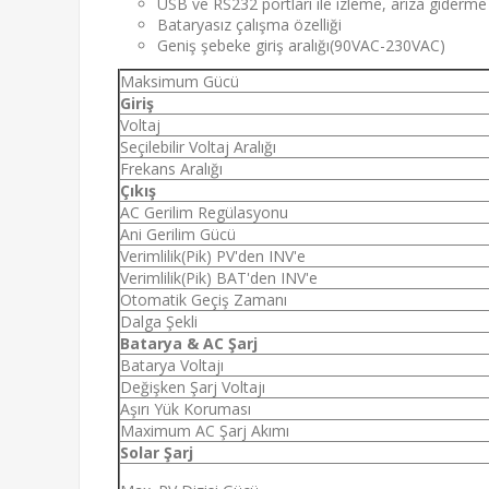
USB ve RS232 portları ile izleme, arıza giderme 
Bataryasız çalışma özelliği
Geniş şebeke giriş aralığı(90VAC-230VAC)
Maksimum Gücü
Giriş
Voltaj
Seçilebilir Voltaj Aralığı
Frekans Aralığı
Çıkış
AC Gerilim Regülasyonu
Ani Gerilim Gücü
Verimlilik(Pik) PV'den INV'e
Verimlilik(Pik) BAT'den INV'e
Otomatik Geçiş Zamanı
Dalga Şekli
Batarya & AC Şarj
Batarya Voltajı
Değişken Şarj Voltajı
Aşırı Yük Koruması
Maximum AC Şarj Akımı
Solar Şarj