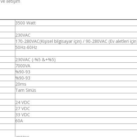
ve iletişim
3500 Watt
230VAC
170-280VAC(Kişisel bilgisayar için) / 90-280VAC (Ev aletleri için
50Hz-60Hz
230VAC (-%5 &+%5)
7000VA
%90-93
%90-93
20ms
Tam Sinüs
24 VDC
27 VDC
33 VDC
60A