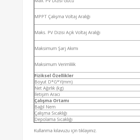
Max. PV Dizisi Gücü
MPPT Çalışma Voltaj Aralığı
Maks. PV Dizisi Açık Voltaj Aralığı
Maksimum Şarj Akımı
Maksimum Verimlilik
Fiziksel Özellikler
Boyut D*G*Y(mm)
Net Ağırlık (kg)
İletişim Aracı
Çalışma Ortamı
Bağıl Nem
Çalışma Sıcaklığı
Depolama Sıcaklığı
Kullanma kılavuzu için tıklayınız.