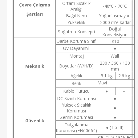
Ortam Sıcaklık
Çevre Çalışma
-40ºC - 70ºC
Aralığı
Şartları
Bağıl Nem
Yoğunlaşmayan
Yükseklik
2000 m'e kadar
Doğal
Soğutma Konsepti
Konveksiyon
Darbe Koruma Sınıfı
IK10
UV Dayanımlı
●
Montaj
Wall
230 / 360 / 130
Boyutlar (W/H/D)
Mekanik
mm
Ağırlık
5.1 kg
2.6 kg
Mavi
Renk
Kablo Tutucu
●
–
DC Sızıntı Koruması
●
Yüksek Sıcaklık
●
Koruması
Zemin Koruması
●
Güvenlik
Dalgalanma
● (Tip III)
Koruması (EN60664)
CE, TUV / EN/IEC