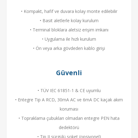
• Kompakt, hafif ve duvara kolay monte edilebilir
• Basit aletlerle kolay kurulum
• Terminal bloklara aletsiz erişim imkanı
• Uygulama ile hızlı kurulum
• Ön veya arka gövdeden kablo girişi
Güvenli
• TÜV IEC 61851-1 & CE uyumlu
• Entegre Tip A RCD, 30mA AC ve 6mA DC kaçak akım
koruması
• Topraklama çubukları olmadan entegre PEN hata
dedektörü
• Tip II sürgülü soket (opsiyonel)