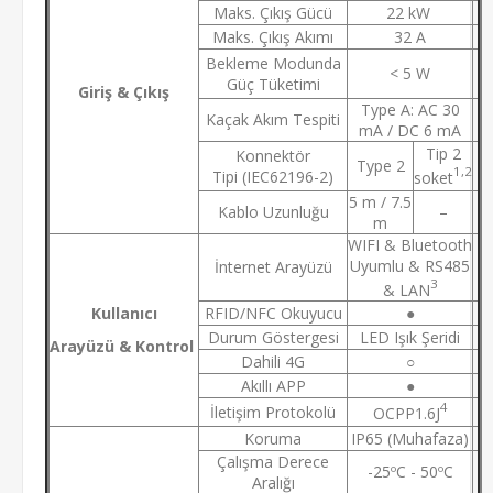
Maks. Çıkış Gücü
22 kW
Maks. Çıkış Akımı
32 A
Bekleme Modunda
< 5 W
Güç Tüketimi
Giriş & Çıkış
Type A: AC 30
Kaçak Akım Tespiti
mA / DC 6 mA
Tip 2
Konnektör
Type 2
1,2
Tipi (IEC62196-2)
soket
5 m / 7.5
Kablo Uzunluğu
–
m
WIFI & Bluetooth
Uyumlu & RS485
İnternet Arayüzü
3
& LAN
Kullanıcı
RFID/NFC Okuyucu
●
Durum Göstergesi
LED Işık Şeridi
Arayüzü & Kontrol
Dahili 4G
○
Akıllı APP
●
4
İletişim Protokolü
OCPP1.6J
Koruma
IP65 (Muhafaza)
Çalışma Derece
-25ºC - 50ºC
Aralığı