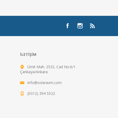
İLETIŞIM
Ümit Mah. 2532. Cad No:6/1
Çankaya/Ankara
info@solaravm.com
(0312) 394 5522