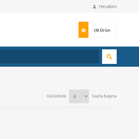
Hesabım
(0)
Ürün
Görüntüle
Sayfa başına