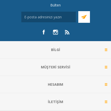
Bülten
BILGI
MÜŞTERI SERVISI
HESABIM
İLETIŞIM