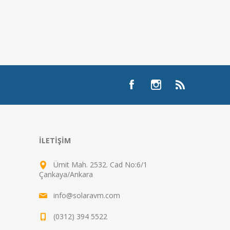
İLETIŞIM
Ümit Mah. 2532. Cad No:6/1
Çankaya/Ankara
info@solaravm.com
(0312) 394 5522