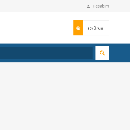
Hesabım
(0)
Ürün