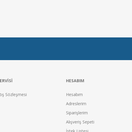
ERVISI
HESABIM
tış Sözleşmesi
Hesabım
Adreslerim
Siparişlerim
Alışveriş Sepeti
İstek Listesi