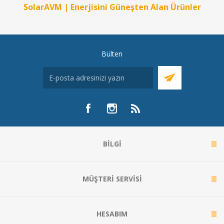
SolarAVM | Enerjisini Güneşten Alan Ürünler
Bülten
BILGI
MÜŞTERI SERVISI
HESABIM