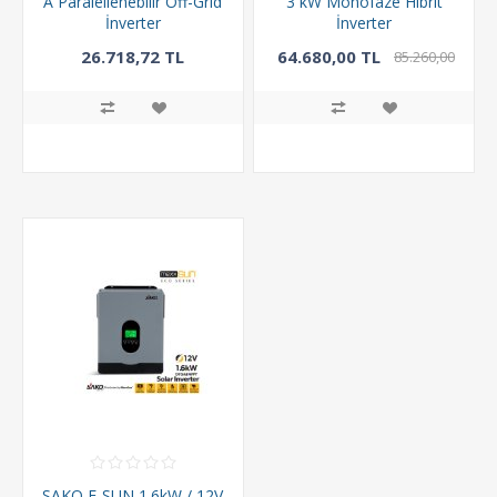
A Paralellenebilir Off-Grid
3 kW Monofaze Hibrit
İnverter
İnverter
26.718,72 TL
64.680,00 TL
85.260,00
TL
SAKO E-SUN 1.6kW / 12V