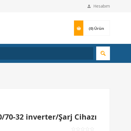
Hesabım
(0)
Ürün
0/70-32 inverter/Şarj Cihazı