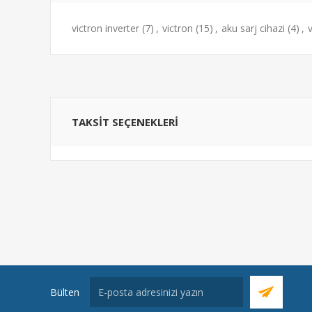
victron inverter
(7)
,
victron
(15)
,
aku sarj cihazi
(4)
,
v
TAKSIT SEÇENEKLERI
Bülten