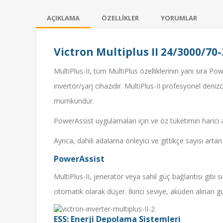
AÇIKLAMA
ÖZELLIKLER
YORUMLAR
Victron Multiplus II 24/3000/70-
MultiPlus-II, tüm MultiPlus özelliklerinin yanı sıra P
invertör/şarj cihazıdır. MultiPlus-II profesyonel deniz
mümkündür.
PowerAssist uygulamaları için ve öz tüketimin harici
Ayrıca, dahili adalama önleyici ve gittikçe sayısı artan 
PowerAssist
MultiPlus-II, jeneratör veya sahil güç bağlantısı gibi
otomatik olarak düşer. İkinci seviye, aküden alınan güç
ESS: Enerji Depolama Sistemleri