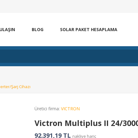
 ULAŞIN
BLOG
SOLAR PAKET HESAPLAMA
verter/Şarj Cihazı
Üretici firma:
VICTRON
Victron Multiplus II 24/300
92.391,19 TL
nakliye hariç