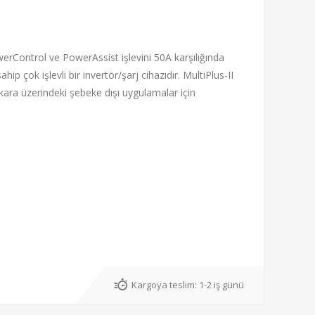
owerControl ve PowerAssist işlevini 50A karşılığında
p çok işlevli bir invertör/şarj cihazıdır. MultiPlus-II
e kara üzerindeki şebeke dışı uygulamalar için
Kargoya teslim:
1-2 iş günü