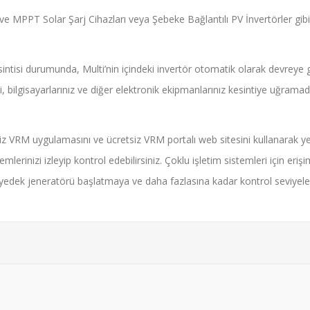
ir ve MPPT Solar Şarj Cihazları veya Şebeke Bağlantılı PV İnvertörler gibi 
intisi durumunda, Multi’nin içindeki invertör otomatik olarak devreye g
 ki, bilgisayarlarınız ve diğer elektronik ekipmanlarınız kesintiye uğram
etsiz VRM uygulamasını ve
ücretsiz VRM portalı
web sitesini kullanarak y
lerinizi izleyip kontrol edebilirsiniz. Çoklu işletim sistemleri için eri
ir yedek jeneratörü başlatmaya ve daha fazlasına kadar kontrol seviyele