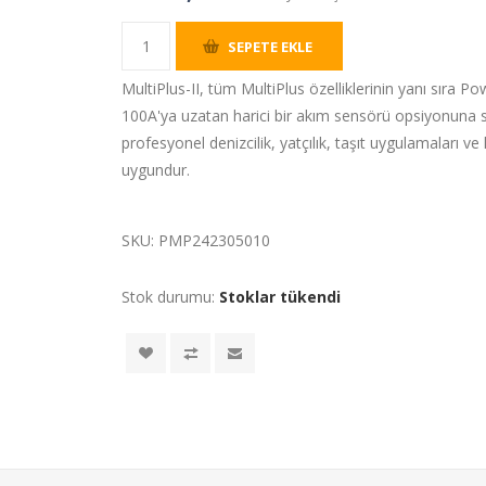
SEPETE EKLE
MultiPlus-II, tüm MultiPlus özelliklerinin yanı sıra P
100A'ya uzatan harici bir akım sensörü opsiyonuna sahi
profesyonel denizcilik, yatçılık, taşıt uygulamaları v
uygundur.
SKU:
PMP242305010
Stok durumu:
Stoklar tükendi