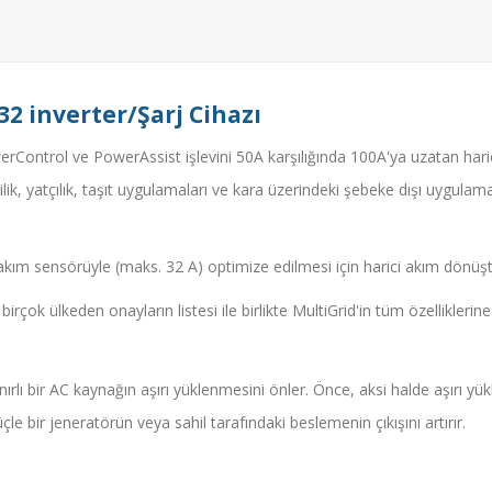
32 inverter/Şarj Cihazı
owerControl ve PowerAssist işlevini 50A karşılığında 100A'ya uzatan hari
cilik, yatçılık, taşıt uygulamaları ve kara üzerindeki şebeke dışı uygulam
 akım sensörüyle (maks. 32 A) optimize edilmesi için harici akım dönü
birçok ülkeden onayların listesi ile birlikte MultiGrid'in tüm özelliklerine
 sınırlı bir AC kaynağın aşırı yüklenmesini önler. Önce, aksi halde aşır
le bir jeneratörün veya sahil tarafındaki beslemenin çıkışını artırır.