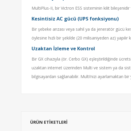
MultiPlus-II, bir Victron ESS sisteminin kilit bileşenid
Kesintisiz AC gücü (UPS fonksiyonu)
Bir şebeke arızası veya sahil ya da jeneratör gücü kes
öylesine hızlı bir şekilde (20 milisaniyeden az) yapılır
Uzaktan İzleme ve Kontrol
Bir GX cihazıyla (ör. Cerbo GX) eşleştirildiğinde ücr
uzaktan internet üzerinden Multi ve sistem ya da sistem
bilgisayardan sağlanabilir. Multi’nizi ayarlamaktan b
ÜRÜN ETIKETLERI