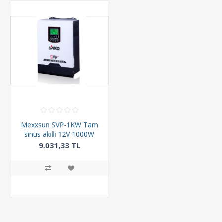
Mexxsun SVP-1KW Tam
sinüs akıllı 12V 1000W
PWM İnverter
9.031,33 TL