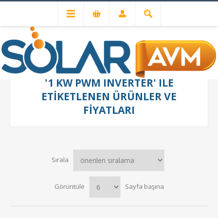
'1 KW PWM INVERTER' ILE
ETIKETLENEN ÜRÜNLER VE
FIYATLARI
Sırala
Görüntüle
Sayfa başına