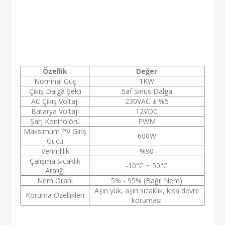
Özellik
Değer
Nominal Güç
1KW
Çıkış Dalga Şekli
Saf Sinüs Dalga
AC Çıkış Voltajı
230VAC ± %5
Batarya Voltajı
12VDC
Şarj Kontrolörü
PWM
Maksimum PV Giriş
600W
Gücü
Verimlilik
%90
Çalışma Sıcaklık
-10°C ~ 50°C
Aralığı
Nem Oranı
5% - 95% (Bağıl Nem)
Aşırı yük, aşırı sıcaklık, kısa devre
Koruma Özellikleri
koruması