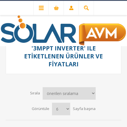
'3MPPT INVERTER' ILE
ETIKETLENEN ÜRÜNLER VE
FIYATLARI
Sırala
Görüntüle
Sayfa başına