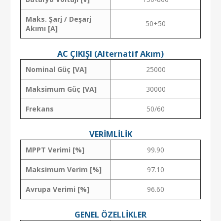
Maks. Şarj / Deşarj
50+50
Akımı [A]
AC ÇIKIŞI (Alternatif Akım)
Nominal Güç [VA]
25000
Maksimum Güç [VA]
30000
Frekans
50/60
VERİMLİLİK
MPPT Verimi [%]
99.90
Maksimum Verim [%]
97.10
Avrupa Verimi [%]
96.60
GENEL ÖZELLİKLER