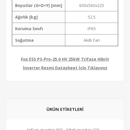
Boyutlar (G×D×Y) [mm]
600x560x225
Ağırlık [kg]
52.5
Koruma Sınıfı
IP65
Soğutma
Akıllı Fan
Fox ESS P3-Pro-25.0 HV 25kW Trifaze Hibrit
İnverter Resmi Datasheet İçin Tıklayınız
ÜRÜN ETIKETLERI
trifaze inverter
(60)
,
hibrit inverter
(23)
,