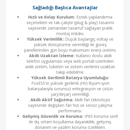
Sağladığı Başlıca Avantajlar
Hızlı ve Kolay Kurulum:
Esnek yapılandırma
seçenekleri ve tak-çalıştır (plug & play) tasarımı
sayesinde zamandan tasarruf sağlayan pratik
montaj imkânı.
Yüksek Verimlilik:
Düşük başlangıç voltajı ve
yüksek dönüştürme verimliliği ile güneş
panellerinden gün boyu maksimum enerji üretimi.
Akıllı Uzaktan İzleme:
Kullanıcı dostu akıllı
telefon uygulaması veya web portalı üzerinden
anlık üretim, tüketim ve sistem verilerini uzaktan
takip edebilme.
Yüksek Gerilimli Batarya Uyumluluğu:
FoxESS'in yüksek gerilimli (HV) lityum-iyon
bataryalarıyla sorunsuz entegrasyon ve üstün
şarj/deşarj verimliliği.
Akıllı Aktif Soğutma:
Akıllı fan teknolojisi
sayesinde değişken fan hızı ve sessiz çalışma
performansı.
Gelişmiş Güvenlik ve Koruma:
IP65 koruma sınıfı
ile dış ortam koşullarına dayanıklılık; gelişmiş
donanım ve yazılım koruma özellikleri.