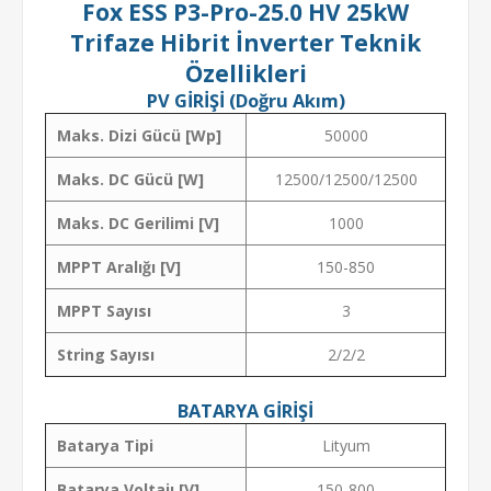
Fox ESS P3-Pro-25.0 HV 25kW
Trifaze Hibrit İnverter Teknik
Özellikleri
PV GİRİŞİ (Doğru Akım)
Maks. Dizi Gücü [Wp]
50000
Maks. DC Gücü [W]
12500/12500/12500
Maks. DC Gerilimi [V]
1000
MPPT Aralığı [V]
150-850
MPPT Sayısı
3
String Sayısı
2/2/2
BATARYA GİRİŞİ
Batarya Tipi
Lityum
Batarya Voltajı [V]
150-800