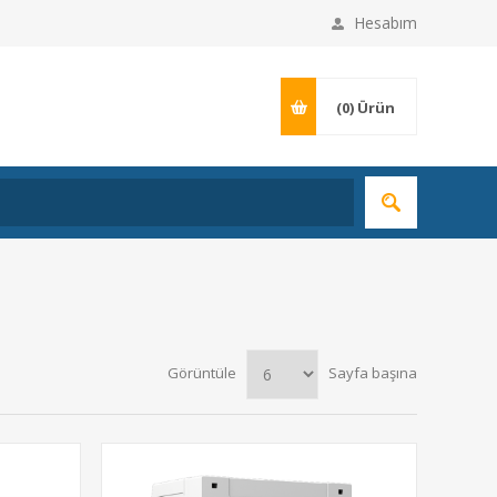
Hesabım
(0)
Ürün
Görüntüle
Sayfa başına