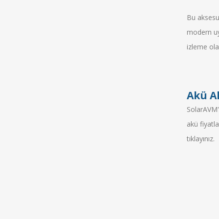
Bu aksesua
modern uyg
izleme ola
Akü Ak
SolarAVM'd
akü fiyatl
tıklayınız
.