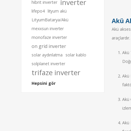
inverter
hibrit inverter
lifepo4
lityum akü
Akü A
LityumBatarya/Akü
mexxsun inverter
Akü aksesu
monofaze inverter
araçlardır
on grid inverter
Akü 
solar aydınlatma
solar kablo
Doğru
solplanet inverter
trifaze inverter
Akü 
Hepsini gör
faktö
Akü 
izle
Akü 