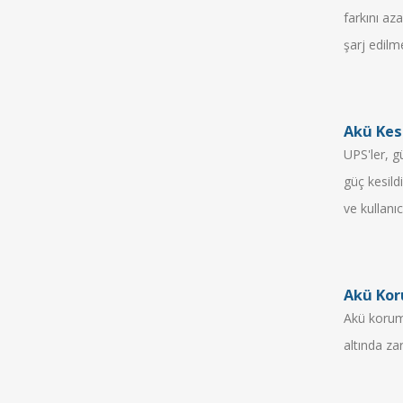
farkını az
şarj edilme
Akü Kesi
UPS'ler, g
güç kesild
ve kullanıc
Akü Kor
Akü koruma 
altında za