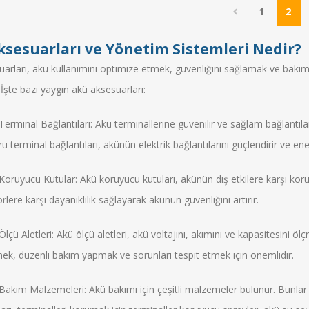
1
2
ksesuarları ve Yönetim Sistemleri Nedir?
arları, akü kullanımını optimize etmek, güvenliğini sağlamak ve bakımı
. İşte bazı yaygın akü aksesuarları:
Terminal Bağlantıları: Akü terminallerine güvenilir ve sağlam bağlantılar
 terminal bağlantıları, akünün elektrik bağlantılarını güçlendirir ve ener
Koruyucu Kutular: Akü koruyucu kutuları, akünün dış etkilere karşı koru
rlere karşı dayanıklılık sağlayarak akünün güvenliğini artırır.
Ölçü Aletleri: Akü ölçü aletleri, akü voltajını, akımını ve kapasitesini ö
mek, düzenli bakım yapmak ve sorunları tespit etmek için önemlidir.
Bakım Malzemeleri: Akü bakımı için çeşitli malzemeler bulunur. Bunlar 