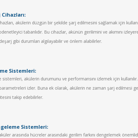
 Cihazları:
ihazları, akülerin düzgün bir şekilde şarj edilmesini sağlamak için kullan
denetleyici tabanlıdır. Bu cihazlar, akünün gerilimini ve akımını izleyer
deşarj gibi durumları algılayabilir ve önlem alabilirler.
eme Sistemleri:
 sistemleri, akülerin durumunu ve performansını izlemek için kullanılır. 
 parametreleri izler. Buna ek olarak, akülerin ne zaman şarj edilmesi ge
esini takip edebilirler.
geleme Sistemleri:
 aküler arasında hücreler arasındaki gerilim farkını dengelemek önemlid