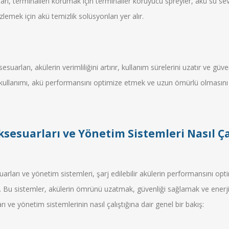
aları, terminalleri korumak için terminaller koruyucu spreyler, akü su s
zlemek için akü temizlik solüsyonları yer alır.
suarları, akülerin verimliliğini artırır, kullanım sürelerini uzatır ve güv
kullanımı, akü performansını optimize etmek ve uzun ömürlü olmasını 
sesuarları ve Yönetim Sistemleri Nasıl Ça
arları ve yönetim sistemleri, şarj edilebilir akülerin performansını opt
r. Bu sistemler, akülerin ömrünü uzatmak, güvenliği sağlamak ve enerji ve
rı ve yönetim sistemlerinin nasıl çalıştığına dair genel bir bakış: