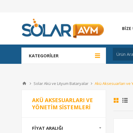
BIZE
KATEGORILER
Solar Akü ve Lityum Bataryalar
Akü Aksesuarları ve 
AKÜ AKSESUARLARI VE
YÖNETIM SISTEMLERI
FIYAT ARALIĞI