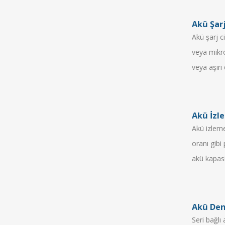
Akü Şarj
Akü şarj c
veya mikro
veya aşırı 
Akü İzl
Akü izleme
oranı gibi
akü kapasit
Akü Den
Seri bağlı