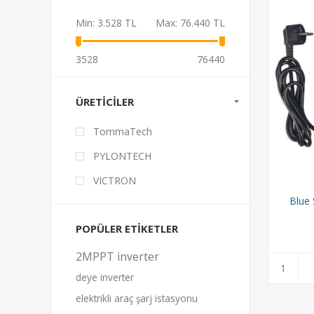
Min:
3.528 TL
Max:
76.440 TL
3528
76440
ÜRETICILER
TommaTech
PYLONTECH
VICTRON
Blue 
POPÜLER ETIKETLER
2MPPT inverter
deye inverter
elektrikli araç şarj istasyonu