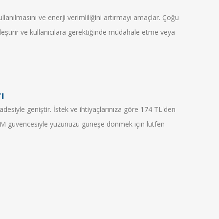
llanılmasını ve enerji verimliliğini artırmayı amaçlar. Çoğu
eştirir ve kullanıcılara gerektiğinde müdahale etme veya
ı
esiyle geniştir. İstek ve ihtiyaçlarınıza göre 174 TL'den
rAVM güvencesiyle yüzünüzü güneşe dönmek için lütfen