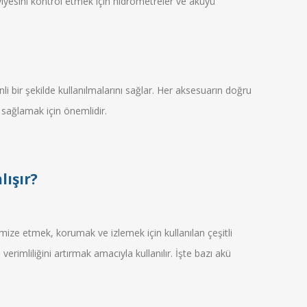
eviyesini kontrol etmek için hidrometreler ve aküyü
enli bir şekilde kullanılmalarını sağlar. Her aksesuarın doğru
sağlamak için önemlidir.
lışır?
imize etmek, korumak ve izlemek için kullanılan çeşitli
rimliliğini artırmak amacıyla kullanılır. İşte bazı akü