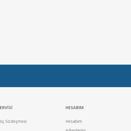
ERVISI
HESABIM
tış Sözleşmesi
Hesabım
Adreslerim