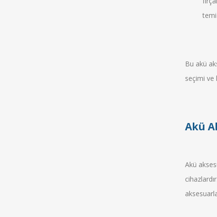
fırç
temi
Bu akü akse
seçimi ve 
Akü Ak
Akü aksesu
cihazlardı
aksesuarla