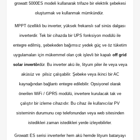
growatt 5000ES modeli kullanarak trifaze bir elektrik şebekesi
oluşturmak ve kullanmak mümkündür.
MPPT özellikli bu inverter, yüksek frekanslı saf sinüs dalgası
inverterdir. Tek bir cihazda bir UPS fonksiyon modülü ile
entegre edilmiş, şebekeden bağımsız yedek güç ve öz tüketim
uygulamaları için mükemmel olan çok işlevli bir kapalı
off grid
solar invertör
dür. Bu inverter akü ile, lityum piler ile veya veya
aküsüz ve pilsiz çalışabilir. Şebeke veya ikinci bir AC
kaynağından bağlantı entegre edilebilir. Opsiyonel olarak
önerilen WiFi / GPRS modülü, invertere kurulacak tak ve
çalıştır bir izleme cihazıdır. Bu cihaz ile kullanıcılar PV
sisteminin durumunu cep telefonundan veya web sitesinden
istedikleri zaman istedikleri yerde izleyebilirler.
Growatt ES serisi inverterler hem akü hemde lityum bataryayı