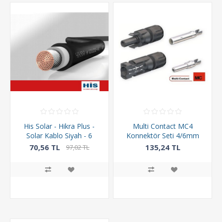
His Solar - Hikra Plus -
Multi Contact MC4
Solar Kablo Siyah - 6
Konnektör Seti 4/6mm
mm² - 1 Metre
(by Staubli)
70,56 TL
135,24 TL
97,02 TL