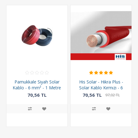
Pamukkale Siyah Solar
His Solar - Hikra Plus -
Kablo - 6 mm² - 1 Metre
Solar Kablo Kırmızı - 6
mm² - 1 Metre
70,56 TL
70,56 TL
97,02 TL