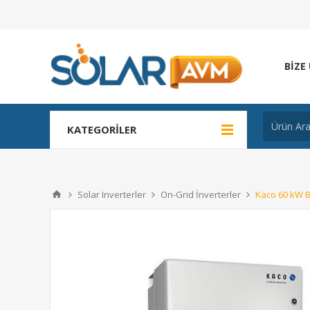
BIZE
KATEGORILER
Solar Inverterler
On-Grid İnverterler
Kaco 60 kW B