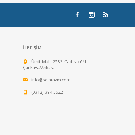
İLETIŞIM
Ümit Mah. 2532. Cad No:6/1
Çankaya/Ankara
info@solaravm.com
(0312) 394 5522