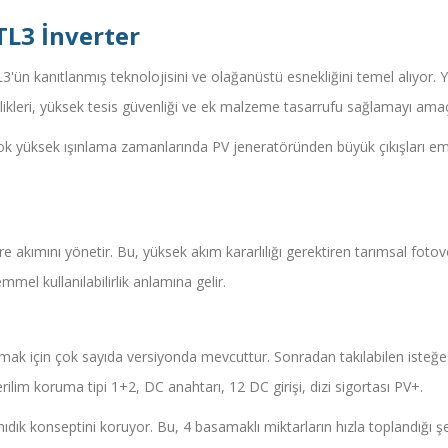
TL3 İnverter
L3'ün kanıtlanmış teknolojisini ve olağanüstü esnekliğini temel alıyor.
zellikleri, yüksek tesis güvenliği ve ek malzeme tasarrufu sağlamayı ama
çok yüksek ışınlama zamanlarında PV jeneratöründen büyük çıkışları eme
ımını yönetir. Bu, yüksek akım kararlılığı gerektiren tarımsal fotovol
el kullanılabilirlik anlamına gelir.
lamak için çok sayıda versiyonda mevcuttur. Sonradan takılabilen isteğ
rilim koruma tipi 1+2, DC anahtarı, 12 DC girişi, dizi sigortası PV+.
nıdık konseptini koruyor. Bu, 4 basamaklı miktarların hızla toplandığı 