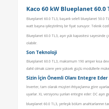
Kaco 60 kW Blueplanet 60.0 
Blueplanet 60.0 TL3, başarılı selefi blueplanet 50.0 T
watt başına iyileştirilmiş bir fiyat sunuyor. Teknik ö
Blueplanet 60.0 TL3, aşırı yük kapasitesi sayesinde 
olabilir.
Son Teknoloji
Blueplanet 60.0 TL3, maksimum 190 amper kısa devre ak
dahil olmak üzere yeni yüksek güçlü modüllerle mükemm
Sizin İçin Önemli Olanı Entegre Eder
İnverter, tam olarak müşteri ihtiyaçlarına göre uyar
uyarlar. XL versiyonu şunları entegre eder: DC aşırı ge
blueplanet 60.0 TL3, yerleşik bölüm anahtarlarının ta