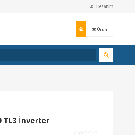
Hesabım
(0)
Ürün
 TL3 İnverter